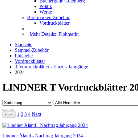
Büchergilde Gutenberg
Politik
Werke
Briefmarken-Zubehör
Vordruckblätter
Mehr Details:
Flohmarkt
Startseite
Sammel-Zubehör
Philatelie
Vordruckblätter
T Vordruckblätter - Einzel- Jahrgänge
2024
LINDNER T Vordruckblätter 2
1
2
3
4
Next
Prev
Lindner Åland - Nachtrag Jahrgang 2024