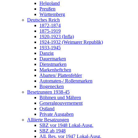
Helgoland
Preußen
Württemberg
Deutsches Reich
1872-1874
1875-1919
1920-1923 (Infla)
1924-1932 (Weimarer Republik)
1933-1945
Danzig
Dauermarken
Dienstmarken
Markenheftchen
Abarten/ Plattenfehler
Automaten-/ Rollenmarken
Bogenecken
Besetzungen 1938-45
Böhmen und Mähren
Generalgouvernement
Ostland
Private Ausgaben
Alliierte Besatzungen
SBZ vor 1948 Lokal-Ausg.
SBZ ab 1948
All. Bes. vor 1947 Lokal-Ausg.