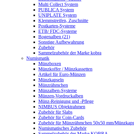
Multi Collect System
PUBLICA System
UNIPLATE System
Klemmstreifen, Zuschnitte
Postkarten-Systeme
ETB/ FDC-Systeme
Bogenalben (21)
Sonstige Aufbewahrung
Zubehör
Sammelzubehör der Marke kobra
Numismatik
Münzboxen
Münzkoffer / Münzkassetten
Artikel für Euro-Münzen
Münzkapseln
Münzrähmchen
Münzalben-Systeme
Münzen-Vordruckalben
Münz-Reinigung und -Pflege
NIMBUS Objektrahmen
Zubehör für Slabs
Zubehör für Coin-Cards
Zubehör für Münzrähmchen 50x50 mm/Münzka
Numismatisches Zubehör
Sammelzubehör der Marke KOBRA