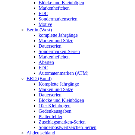
Blöcke und Kleinbögen
Markenheftchen
FDC
Sondermarkenserien
Motive
Berlin (West)
komplette Jahrgänge
Marken und Sätze
Dauerserien
Sondermarken-Serien
Markenheftchen
Abarten
FDC
Automatenmarken (ATM)
BRD (Bund)
Komplette Jahrgänge
Marken und Sätze
Dauerserien
Blöcke und Kleinbögen
10er Kleinbogen
Gedenkausgaben
Plattenfehler
Zuschlagsmarken-Serien
Sonderpostwertzeichen-Serien
Altdeutschland