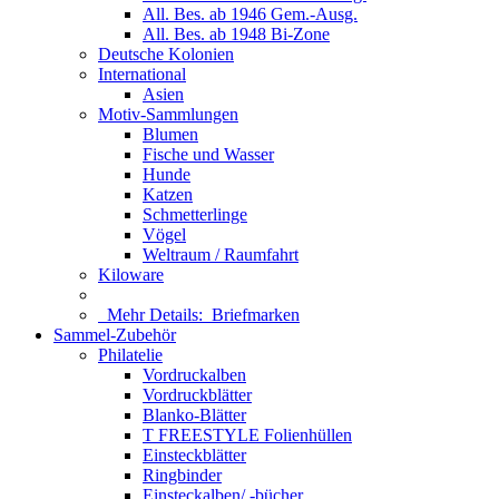
All. Bes. ab 1946 Gem.-Ausg.
All. Bes. ab 1948 Bi-Zone
Deutsche Kolonien
International
Asien
Motiv-Sammlungen
Blumen
Fische und Wasser
Hunde
Katzen
Schmetterlinge
Vögel
Weltraum / Raumfahrt
Kiloware
Mehr Details:
Briefmarken
Sammel-Zubehör
Philatelie
Vordruckalben
Vordruckblätter
Blanko-Blätter
T FREESTYLE Folienhüllen
Einsteckblätter
Ringbinder
Einsteckalben/ -bücher