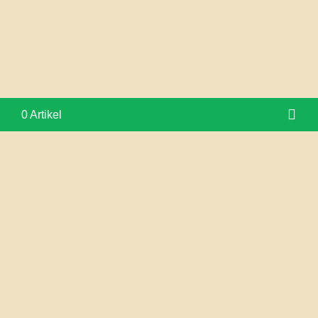
Wa
0 Artikel
KONTAKT
Kontaktformular