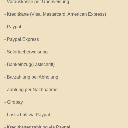
- Vorauskasse per Überweisung
- Kreditkarte (Visa, Mastercard, American Express)
- Paypal
- Paypal Express
- Sofortueberweisung
- Bankeinzug(Lastschrift)
- Barzahlung bei Abholung
- Zahlung per Nachnahme
- Giropay
- Lastschrift via Paypal
- Kreditkartenzahlung via Paypal