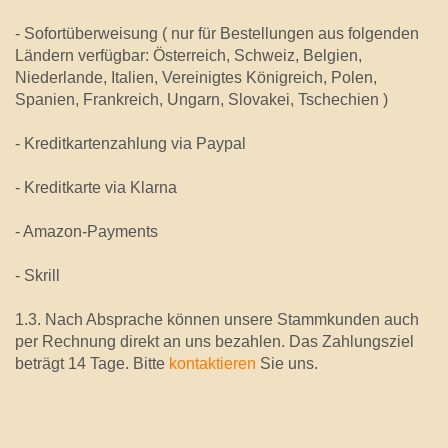
- Sofortüberweisung ( nur für Bestellungen aus folgenden
Ländern verfügbar: Österreich, Schweiz, Belgien,
Niederlande, Italien, Vereinigtes Königreich, Polen,
Spanien, Frankreich, Ungarn, Slovakei, Tschechien )
- Kreditkartenzahlung via Paypal
- Kreditkarte via Klarna
- Amazon-Payments
- Skrill
1.3. Nach Absprache können unsere Stammkunden auch
per Rechnung direkt an uns bezahlen. Das Zahlungsziel
beträgt 14 Tage. Bitte
kontaktieren
Sie uns.