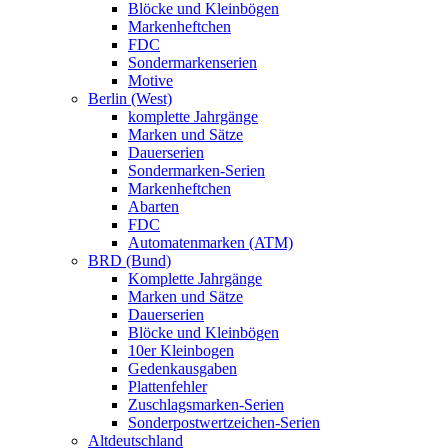
Blöcke und Kleinbögen
Markenheftchen
FDC
Sondermarkenserien
Motive
Berlin (West)
komplette Jahrgänge
Marken und Sätze
Dauerserien
Sondermarken-Serien
Markenheftchen
Abarten
FDC
Automatenmarken (ATM)
BRD (Bund)
Komplette Jahrgänge
Marken und Sätze
Dauerserien
Blöcke und Kleinbögen
10er Kleinbogen
Gedenkausgaben
Plattenfehler
Zuschlagsmarken-Serien
Sonderpostwertzeichen-Serien
Altdeutschland