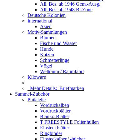
All. Bes. ab 1946 Gem.-Ausg.
All. Bes. ab 1948 Bi-Zone
Deutsche Kolonien
International
Asien
Motiv-Sammlungen
Blumen
Fische und Wasser
Hunde
Katzen
Schmetterlinge
Vögel
Weltraum / Raumfahrt
Kiloware
Mehr Details:
Briefmarken
Sammel-Zubehör
Philatelie
Vordruckalben
Vordruckblätter
Blanko-Blätter
T FREESTYLE Folienhüllen
Einsteckblätter
Ringbinder
Einsteckalben/ -bücher