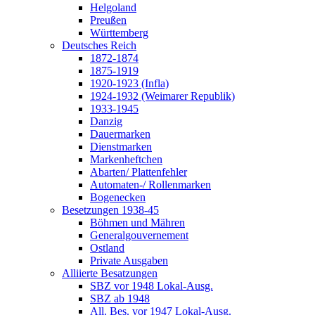
Helgoland
Preußen
Württemberg
Deutsches Reich
1872-1874
1875-1919
1920-1923 (Infla)
1924-1932 (Weimarer Republik)
1933-1945
Danzig
Dauermarken
Dienstmarken
Markenheftchen
Abarten/ Plattenfehler
Automaten-/ Rollenmarken
Bogenecken
Besetzungen 1938-45
Böhmen und Mähren
Generalgouvernement
Ostland
Private Ausgaben
Alliierte Besatzungen
SBZ vor 1948 Lokal-Ausg.
SBZ ab 1948
All. Bes. vor 1947 Lokal-Ausg.