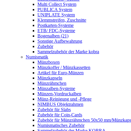
Multi Collect System
PUBLICA System
UNIPLATE System
Klemmstreifen, Zuschnitte
Postkarten-Systeme
ETB/ FDC-Systeme
Bogenalben (21)
Sonstige Aufbewahrung
Zubehör
Sammelzubehör der Marke kobra
Numismatik
Münzboxen
Münzkoffer / Münzkassetten
Artikel für Euro-Münzen
Münzkapseln
Münzrähmchen
Münzalben-Systeme
Münzen-Vordruckalben
Münz-Reinigung und -Pflege
NIMBUS Objektrahmen
Zubehör für Slabs
Zubehör für Coin-Cards
Zubehör für Münzrähmchen 50x50 mm/Münzka
Numismatisches Zubehör
Sammelzubehör der Marke KOBRA