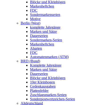
Blöcke und Kleinbögen
Markenheftchen
FDC
Sondermarkenserien
Motive
Berlin (West)
komplette Jahrgänge
Marken und Sätze
Dauerserien
Sondermarken-Serien
Markenheftchen
Abarten
FDC
Automatenmarken (ATM)
BRD (Bund)
Komplette Jahrgänge
Marken und Sätze
Dauerserien
Blöcke und Kleinbögen
10er Kleinbogen
Gedenkausgaben
Plattenfehler
Zuschlagsmarken-Serien
Sonderpostwertzeichen-Serien
Altdeutschland