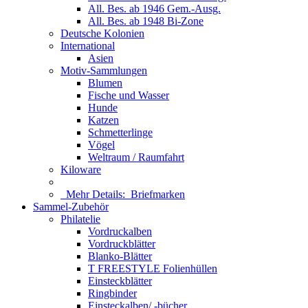
All. Bes. ab 1946 Gem.-Ausg.
All. Bes. ab 1948 Bi-Zone
Deutsche Kolonien
International
Asien
Motiv-Sammlungen
Blumen
Fische und Wasser
Hunde
Katzen
Schmetterlinge
Vögel
Weltraum / Raumfahrt
Kiloware
Mehr Details:
Briefmarken
Sammel-Zubehör
Philatelie
Vordruckalben
Vordruckblätter
Blanko-Blätter
T FREESTYLE Folienhüllen
Einsteckblätter
Ringbinder
Einsteckalben/ -bücher