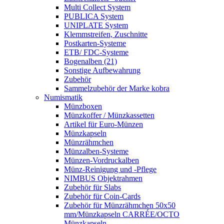
Multi Collect System
PUBLICA System
UNIPLATE System
Klemmstreifen, Zuschnitte
Postkarten-Systeme
ETB/ FDC-Systeme
Bogenalben (21)
Sonstige Aufbewahrung
Zubehör
Sammelzubehör der Marke kobra
Numismatik
Münzboxen
Münzkoffer / Münzkassetten
Artikel für Euro-Münzen
Münzkapseln
Münzrähmchen
Münzalben-Systeme
Münzen-Vordruckalben
Münz-Reinigung und -Pflege
NIMBUS Objektrahmen
Zubehör für Slabs
Zubehör für Coin-Cards
Zubehör für Münzrähmchen 50x50
mm/Münzkapseln CARRÉE/OCTO
Münzkapseln