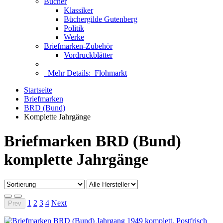
Bücher
Klassiker
Büchergilde Gutenberg
Politik
Werke
Briefmarken-Zubehör
Vordruckblätter
Mehr Details:
Flohmarkt
Startseite
Briefmarken
BRD (Bund)
Komplette Jahrgänge
Briefmarken BRD (Bund)
komplette Jahrgänge
1
2
3
4
Next
Prev