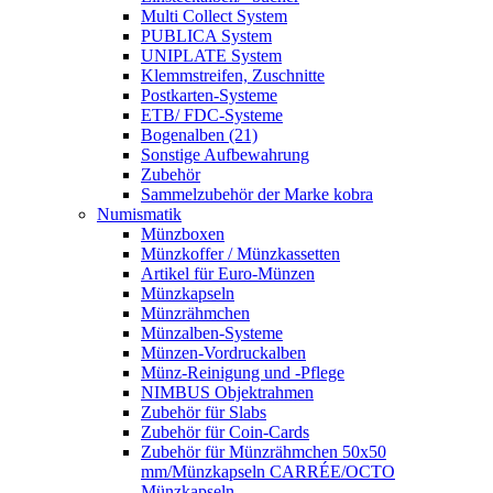
Multi Collect System
PUBLICA System
UNIPLATE System
Klemmstreifen, Zuschnitte
Postkarten-Systeme
ETB/ FDC-Systeme
Bogenalben (21)
Sonstige Aufbewahrung
Zubehör
Sammelzubehör der Marke kobra
Numismatik
Münzboxen
Münzkoffer / Münzkassetten
Artikel für Euro-Münzen
Münzkapseln
Münzrähmchen
Münzalben-Systeme
Münzen-Vordruckalben
Münz-Reinigung und -Pflege
NIMBUS Objektrahmen
Zubehör für Slabs
Zubehör für Coin-Cards
Zubehör für Münzrähmchen 50x50
mm/Münzkapseln CARRÉE/OCTO
Münzkapseln