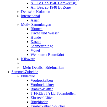
All. Bes. ab 1946 Gem.-Ausg.
All. Bes. ab 1948 Bi-Zone
Deutsche Kolonien
International
Asien
Motiv-Sammlungen
Blumen
Fische und Wasser
Hunde
Katzen
Schmetterlinge
Vögel
Weltraum / Raumfahrt
Kiloware
Mehr Details:
Briefmarken
Sammel-Zubehör
Philatelie
Vordruckalben
Vordruckblätter
Blanko-Blätter
T FREESTYLE Folienhüllen
Einsteckblätter
Ringbinder
Einsteckalben/ -bücher