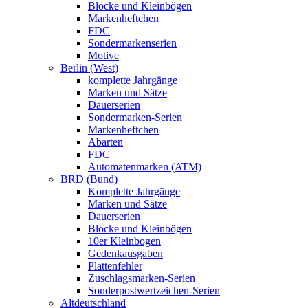
Blöcke und Kleinbögen
Markenheftchen
FDC
Sondermarkenserien
Motive
Berlin (West)
komplette Jahrgänge
Marken und Sätze
Dauerserien
Sondermarken-Serien
Markenheftchen
Abarten
FDC
Automatenmarken (ATM)
BRD (Bund)
Komplette Jahrgänge
Marken und Sätze
Dauerserien
Blöcke und Kleinbögen
10er Kleinbogen
Gedenkausgaben
Plattenfehler
Zuschlagsmarken-Serien
Sonderpostwertzeichen-Serien
Altdeutschland