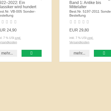
922–2022: Ein
Band 1: Antike bis
lassiker wird hundert
Mittelalter
est.Nr. VB-005 Sonder-
Best.Nr. 5197-2011 Sonde
estellung
Bestellung
UR 24,90
EUR 29,80
kl. 7 % USt
zzgl.
inkl. 7 % USt
zzgl.
rsandkosten
Versandkosten
mehr...
mehr...