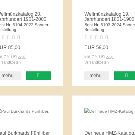
eltmünzkatalog 20.
Weltmünzkatalog 19.
ahrhundert 1901-2000
Jahrhundert 1801-1900
est.Nr. 5104-2022 Sonder-
Best.Nr. 5103-2024 Sonde
estellung
Bestellung
UR 85,00
EUR 59,00
kl. 7 % USt
zzgl.
inkl. 7 % USt
zzgl.
rsandkosten
Versandkosten
mehr...
mehr...
aul Burkhards Fünfliber,
Der neue HMZ-Katalog