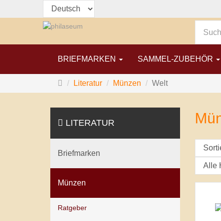
BRIEFMARKEN
SAMMEL-ZUBEHÖR
Startseite
Literatur
Münzen
Welt
Mün
LITERATUR
Briefmarken
Münzen
Ratgeber