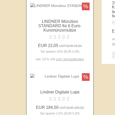
1
%
K
B
B
LINDNER Münzbox
STANDARD für 6 Euro-
Kursmünzensätze
E
in
Ve
EUR 22,05
UVP EUR 24,50
Sie sparen 10% (EUR 2,45)
inkl. 19 % USt
zzgl. Versandkosten
%
Lindner Digitale Lupe
EUR 184,50
UVP EUR 189,50
Sie sparen 2.6% (EUR 5,00)