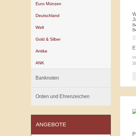
Euro Münzen
W
Deutschland
J
B
Welt
B
Gold & Silber
E
Antike
in
ANK
Ve
Banknoten
Orden und Ehrenzeichen
ANGEBOTE
P