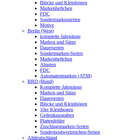
Blöcke und Kleinbögen
Markenheftchen
FDC
Sondermarkenserien
Motive
Berlin (West)
komplette Jahrgänge
Marken und Sätze
Dauerserien
Sondermarken-Serien
Markenheftchen
Abarten
FDC
Automatenmarken (ATM)
BRD (Bund)
Komplette Jahrgänge
Marken und Sätze
Dauerserien
Blöcke und Kleinbögen
10er Kleinbogen
Gedenkausgaben
Plattenfehler
Zuschlagsmarken-Serien
Sonderpostwertzeichen-Serien
Altdeutschland