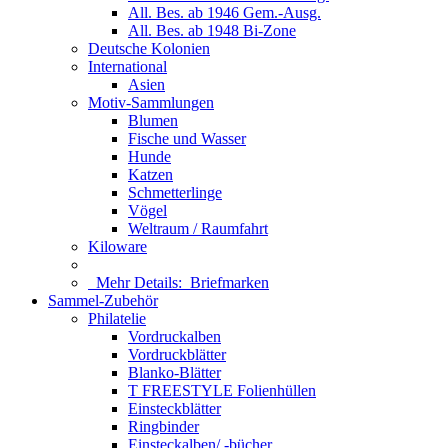
All. Bes. ab 1946 Gem.-Ausg.
All. Bes. ab 1948 Bi-Zone
Deutsche Kolonien
International
Asien
Motiv-Sammlungen
Blumen
Fische und Wasser
Hunde
Katzen
Schmetterlinge
Vögel
Weltraum / Raumfahrt
Kiloware
Mehr Details:
Briefmarken
Sammel-Zubehör
Philatelie
Vordruckalben
Vordruckblätter
Blanko-Blätter
T FREESTYLE Folienhüllen
Einsteckblätter
Ringbinder
Einsteckalben/ -bücher