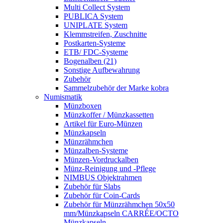
Multi Collect System
PUBLICA System
UNIPLATE System
Klemmstreifen, Zuschnitte
Postkarten-Systeme
ETB/ FDC-Systeme
Bogenalben (21)
Sonstige Aufbewahrung
Zubehör
Sammelzubehör der Marke kobra
Numismatik
Münzboxen
Münzkoffer / Münzkassetten
Artikel für Euro-Münzen
Münzkapseln
Münzrähmchen
Münzalben-Systeme
Münzen-Vordruckalben
Münz-Reinigung und -Pflege
NIMBUS Objektrahmen
Zubehör für Slabs
Zubehör für Coin-Cards
Zubehör für Münzrähmchen 50x50
mm/Münzkapseln CARRÉE/OCTO
Münzkapseln