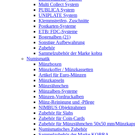
Multi Collect System
PUBLICA System
UNIPLATE System
Klemmstreifen, Zuschnitte
Postkarten-Systeme
ETB/ FDC-Systeme
Bogenalben (21)
Sonstige Aufbewahrung
Zubehör
Sammelzubehör der Marke kobra
Numismatik
Münzboxen
Münzkoffer / Münzkassetten
Artikel für Euro-Münzen
Münzkapseln
Münzrähmchen
Münzalben-Systeme
Münzen-Vordruckalben
Münz-Reinigung und -Pflege
NIMBUS Objektrahmen
Zubehör für Slabs
Zubehör für Coin-Cards
Zubehör für Münzrähmchen 50x50 mm/Münzka
Numismatisches Zubehör
Sammelzubehör der Marke KOBRA