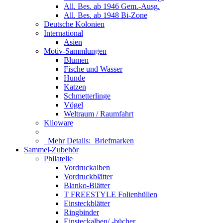
All. Bes. ab 1946 Gem.-Ausg.
All. Bes. ab 1948 Bi-Zone
Deutsche Kolonien
International
Asien
Motiv-Sammlungen
Blumen
Fische und Wasser
Hunde
Katzen
Schmetterlinge
Vögel
Weltraum / Raumfahrt
Kiloware
Mehr Details:
Briefmarken
Sammel-Zubehör
Philatelie
Vordruckalben
Vordruckblätter
Blanko-Blätter
T FREESTYLE Folienhüllen
Einsteckblätter
Ringbinder
Einsteckalben/ -bücher