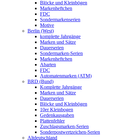
Blöcke und Kleinbögen
Markenheftchen
FDC
Sondermarkenserien
Motive
Berlin (West)
komplette Jahrgänge
Marken und Sätze
Dauerserien
Sondermarken-Serien
Markenheftchen
Abarten
FDC
Automatenmarken (ATM)
BRD (Bund)
Komplette Jahrgänge
Marken und Sätze
Dauerserien
Blöcke und Kleinbögen
10er Kleinbogen
Gedenkausgaben
Plattenfehler
Zuschlagsmarken-Serien
Sonderpostwertzeichen-Serien
Altdeutschland