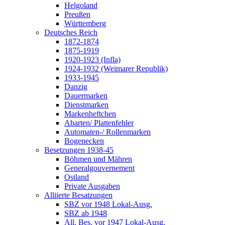
Helgoland
Preußen
Württemberg
Deutsches Reich
1872-1874
1875-1919
1920-1923 (Infla)
1924-1932 (Weimarer Republik)
1933-1945
Danzig
Dauermarken
Dienstmarken
Markenheftchen
Abarten/ Plattenfehler
Automaten-/ Rollenmarken
Bogenecken
Besetzungen 1938-45
Böhmen und Mähren
Generalgouvernement
Ostland
Private Ausgaben
Alliierte Besatzungen
SBZ vor 1948 Lokal-Ausg.
SBZ ab 1948
All. Bes. vor 1947 Lokal-Ausg.