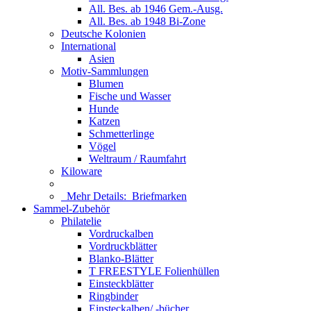
All. Bes. ab 1946 Gem.-Ausg.
All. Bes. ab 1948 Bi-Zone
Deutsche Kolonien
International
Asien
Motiv-Sammlungen
Blumen
Fische und Wasser
Hunde
Katzen
Schmetterlinge
Vögel
Weltraum / Raumfahrt
Kiloware
Mehr Details:
Briefmarken
Sammel-Zubehör
Philatelie
Vordruckalben
Vordruckblätter
Blanko-Blätter
T FREESTYLE Folienhüllen
Einsteckblätter
Ringbinder
Einsteckalben/ -bücher