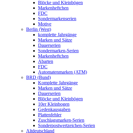
Blöcke und Kleinbögen
Markenheftchen
FDC
Sondermarkenserien
Motive
Berlin (West)
komplette Jahrgänge
Marken und Sätze
Dauerserien
Sondermarken-Serien
Markenheftchen
Abarten
FDC
Automatenmarken (ATM)
BRD (Bund)
Komplette Jahrgänge
Marken und Sätze
Dauerserien
Blöcke und Kleinbögen
10er Kleinbogen
Gedenkausgaben
Plattenfehler
Zuschlagsmarken-Serien
Sonderpostwertzeichen-Serien
Altdeutschland