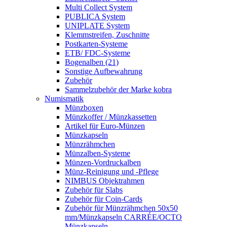
Multi Collect System
PUBLICA System
UNIPLATE System
Klemmstreifen, Zuschnitte
Postkarten-Systeme
ETB/ FDC-Systeme
Bogenalben (21)
Sonstige Aufbewahrung
Zubehör
Sammelzubehör der Marke kobra
Numismatik
Münzboxen
Münzkoffer / Münzkassetten
Artikel für Euro-Münzen
Münzkapseln
Münzrähmchen
Münzalben-Systeme
Münzen-Vordruckalben
Münz-Reinigung und -Pflege
NIMBUS Objektrahmen
Zubehör für Slabs
Zubehör für Coin-Cards
Zubehör für Münzrähmchen 50x50
mm/Münzkapseln CARRÉE/OCTO
Münzkapseln