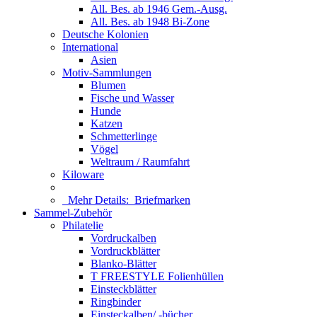
All. Bes. ab 1946 Gem.-Ausg.
All. Bes. ab 1948 Bi-Zone
Deutsche Kolonien
International
Asien
Motiv-Sammlungen
Blumen
Fische und Wasser
Hunde
Katzen
Schmetterlinge
Vögel
Weltraum / Raumfahrt
Kiloware
Mehr Details:
Briefmarken
Sammel-Zubehör
Philatelie
Vordruckalben
Vordruckblätter
Blanko-Blätter
T FREESTYLE Folienhüllen
Einsteckblätter
Ringbinder
Einsteckalben/ -bücher