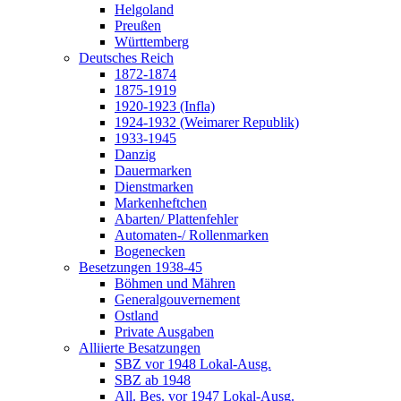
Helgoland
Preußen
Württemberg
Deutsches Reich
1872-1874
1875-1919
1920-1923 (Infla)
1924-1932 (Weimarer Republik)
1933-1945
Danzig
Dauermarken
Dienstmarken
Markenheftchen
Abarten/ Plattenfehler
Automaten-/ Rollenmarken
Bogenecken
Besetzungen 1938-45
Böhmen und Mähren
Generalgouvernement
Ostland
Private Ausgaben
Alliierte Besatzungen
SBZ vor 1948 Lokal-Ausg.
SBZ ab 1948
All. Bes. vor 1947 Lokal-Ausg.