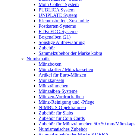
Multi Collect System
PUBLICA System
UNIPLATE System
Klemmstreifen, Zuschnitte
Postkarten-Systeme
ETB/ FDC-Systeme
Bogenalben (21)
Sonstige Aufbewahrung
Zubehör
Sammelzubehör der Marke kobra
Numismatik
Münzboxen
Münzkoffer / Münzkassetten
Artikel für Euro-Münzen
Münzkapseln
Münzrähmchen
Münzalben-Systeme
Münzen-Vordruckalben
Münz-Reinigung und -Pflege
NIMBUS Objektrahmen
Zubehör für Slabs
Zubehör für Coin-Cards
Zubehör für Münzrähmchen 50x50 mm/Münzka
Numismatisches Zubehör
Sammelzubehör der Marke KOBRA