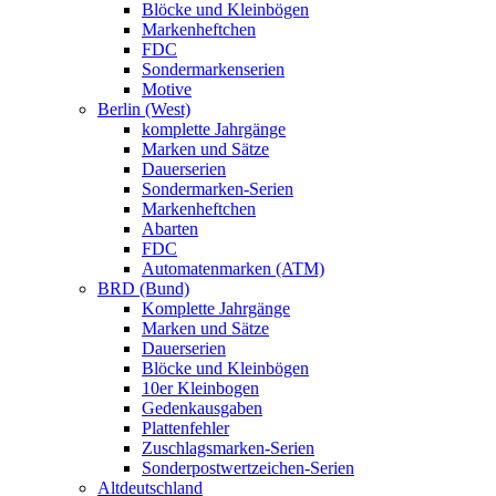
Blöcke und Kleinbögen
Markenheftchen
FDC
Sondermarkenserien
Motive
Berlin (West)
komplette Jahrgänge
Marken und Sätze
Dauerserien
Sondermarken-Serien
Markenheftchen
Abarten
FDC
Automatenmarken (ATM)
BRD (Bund)
Komplette Jahrgänge
Marken und Sätze
Dauerserien
Blöcke und Kleinbögen
10er Kleinbogen
Gedenkausgaben
Plattenfehler
Zuschlagsmarken-Serien
Sonderpostwertzeichen-Serien
Altdeutschland