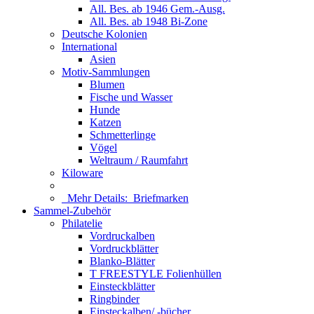
All. Bes. ab 1946 Gem.-Ausg.
All. Bes. ab 1948 Bi-Zone
Deutsche Kolonien
International
Asien
Motiv-Sammlungen
Blumen
Fische und Wasser
Hunde
Katzen
Schmetterlinge
Vögel
Weltraum / Raumfahrt
Kiloware
Mehr Details:
Briefmarken
Sammel-Zubehör
Philatelie
Vordruckalben
Vordruckblätter
Blanko-Blätter
T FREESTYLE Folienhüllen
Einsteckblätter
Ringbinder
Einsteckalben/ -bücher