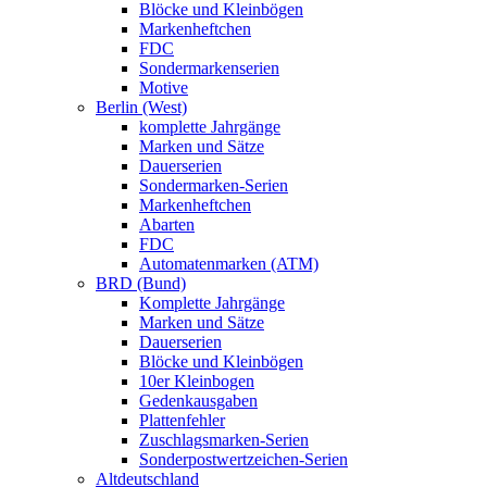
Blöcke und Kleinbögen
Markenheftchen
FDC
Sondermarkenserien
Motive
Berlin (West)
komplette Jahrgänge
Marken und Sätze
Dauerserien
Sondermarken-Serien
Markenheftchen
Abarten
FDC
Automatenmarken (ATM)
BRD (Bund)
Komplette Jahrgänge
Marken und Sätze
Dauerserien
Blöcke und Kleinbögen
10er Kleinbogen
Gedenkausgaben
Plattenfehler
Zuschlagsmarken-Serien
Sonderpostwertzeichen-Serien
Altdeutschland